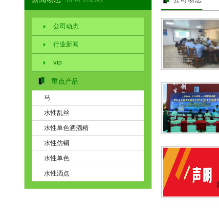
WHAT'S NEWS
公司动态
行业新闻
vip
重点产品
马
水性乱丝
水性单色洒酒精
水性仿铜
水性单色
水性洒点